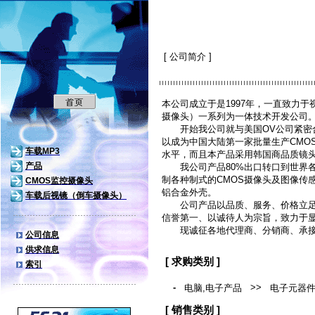
深圳韵鸿通实业有
[ 公司简介 ]
本公司成立于是1997年，一直致力
摄像头）一系列为一体技术开发公司
开始我公司就与美国OV公司紧密合
以成为中国大陆第一家批量生产CMO
车载MP3
水平，而且本产品采用韩国商品质镜
产品
我公司产品80%出口转口到世界各
制各种制式的CMOS摄像头及图像传
CMOS监控摄像头
铝合金外壳。
车载后视镜（倒车摄像头）
公司产品以品质、服务、价格立足
信誉第一、以诚待人为宗旨，致力于
现诚征各地代理商、分销商、承接
公司信息
供求信息
[ 求购类别 ]
索引
-
>>
电脑,电子产品
电子元器
[ 销售类别 ]